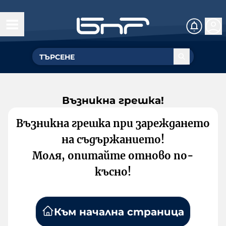
Възникна грешка!
Възникна грешка при зареждането
на съдържанието!
Моля, опитайте отново по-
късно!
Към начална страница