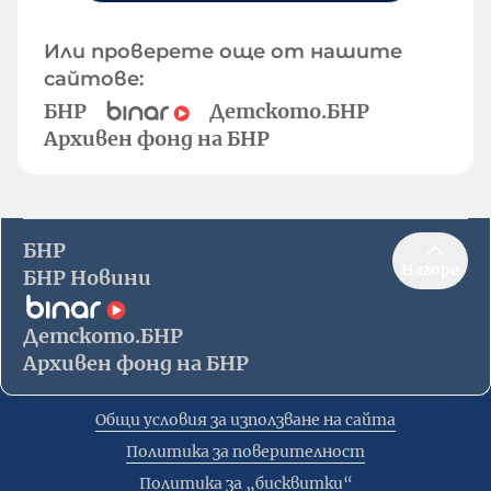
Или проверете още от нашите
сайтове:
БНР
Детското.БНР
Архивен фонд на БНР
БНР
Нагоре
БНР Новини
Детското.БНР
Архивен фонд на БНР
Общи условия за използване на сайта
Политика за поверителност
Политика за „бисквитки“