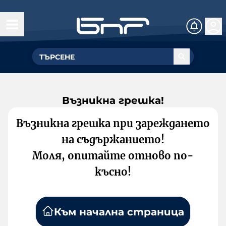
Възникна грешка!
Възникна грешка при зареждането
на съдържанието!
Моля, опитайте отново по-
късно!
Към начална страница