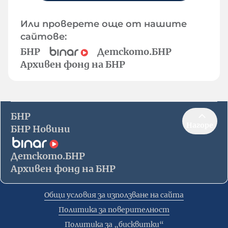
Или проверете още от нашите
сайтове:
БНР
Детското.БНР
Архивен фонд на БНР
БНР
Нагоре
БНР Новини
Детското.БНР
Архивен фонд на БНР
Общи условия за използване на сайта
Политика за поверителност
Политика за „бисквитки“