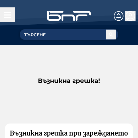
Възникна грешка!
Възникна грешка при зареждането