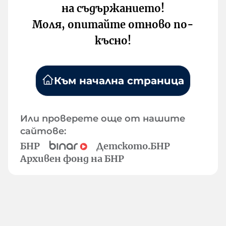
на съдържанието!
Моля, опитайте отново по-
късно!
Към начална страница
Или проверете още от нашите
сайтове:
БНР
Детското.БНР
Архивен фонд на БНР