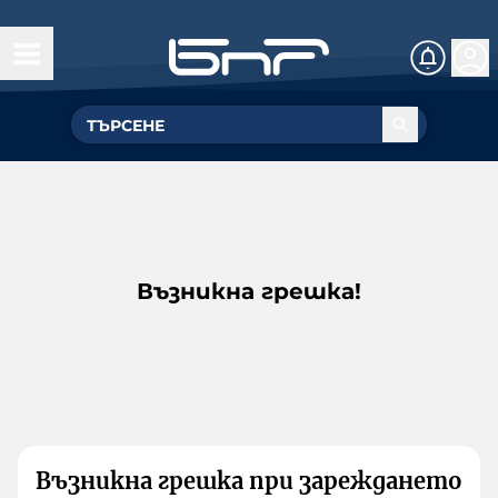
Възникна грешка!
Възникна грешка при зареждането