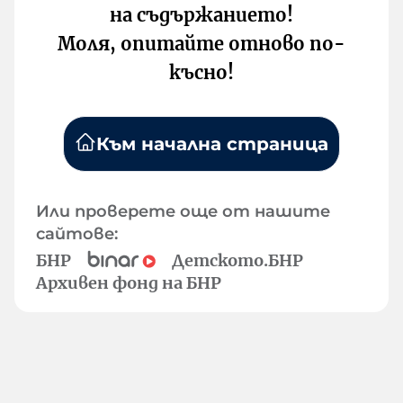
на съдържанието!
Моля, опитайте отново по-
късно!
Към начална страница
Или проверете още от нашите
сайтове:
БНР
Детското.БНР
Архивен фонд на БНР