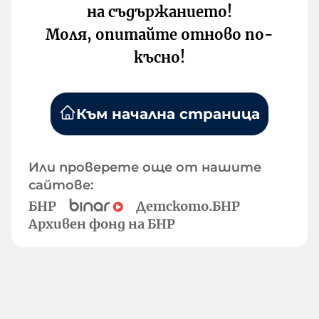
на съдържанието!
Моля, опитайте отново по-
късно!
Към начална страница
Или проверете още от нашите
сайтове:
БНР
Детското.БНР
Архивен фонд на БНР