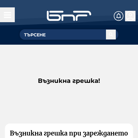
Възникна грешка!
Възникна грешка при зареждането