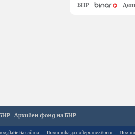
БНР
Дет
БНР
Архивен фонд на БНР
ползване на сайта
Политика за поверителност
Полит