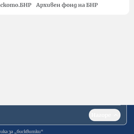
ското.БНР
Архивен фонд на БНР
Нагоре
ика за „бисквитки“