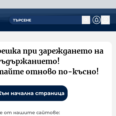
решка при зареждането на
съдържанието!
тайте отново по-късно!
Към начална страница
е от нашите сайтове: