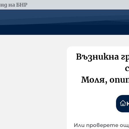
нд на БНР
Възникна г
Моля, опи
Или проверете ощ