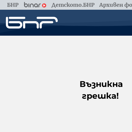
БНР
Детското.БНР
Архивен фо
Възникна
грешка!