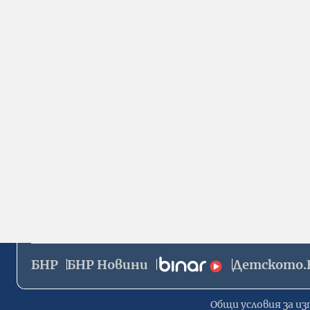
БНР
БНР Новини
Детското.
Общи условия за из