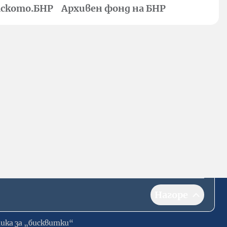
ското.БНР
Архивен фонд на БНР
Нагоре
ика за „бисквитки“