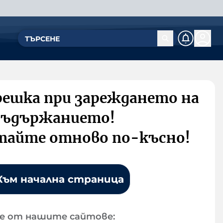
решка при зареждането на
съдържанието!
тайте отново по-късно!
Към начална страница
е от нашите сайтове: