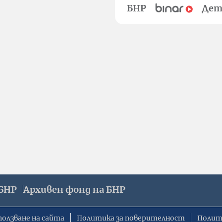
БНР
Дет
БНР
Архивен фонд на БНР
ползване на сайта
Политика за поверителност
Полит