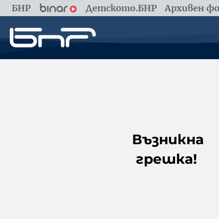
БНР
Детското.БНР
Архивен фо
Възникна
грешка!