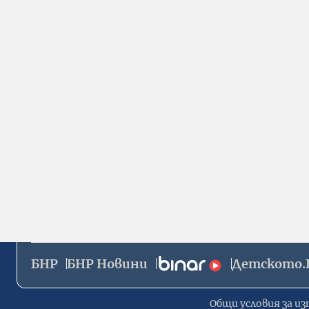
БНР
БНР Новини
Детското.
Общи условия за из