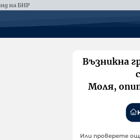
нд на БНР
Възникна г
Моля, опи
Или проверете ощ