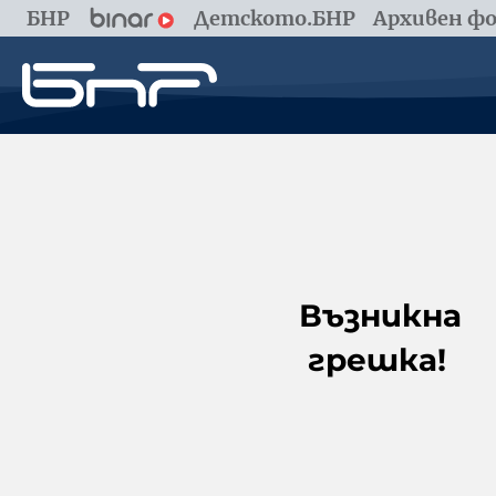
БНР
Детското.БНР
Архивен фо
Възникна
грешка!