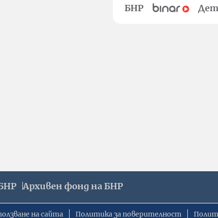
БНР
Дет
БНР
Архивен фонд на БНР
ползване на сайта
Политика за поверителност
Полит