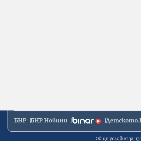
БНР
БНР Новини
Детското.
Общи условия за из