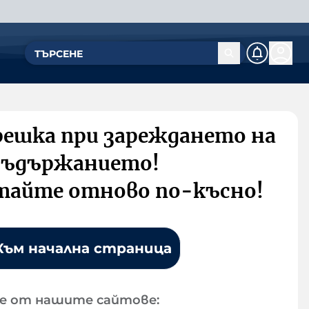
решка при зареждането на
съдържанието!
тайте отново по-късно!
Към начална страница
е от нашите сайтове: