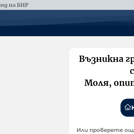
нд на БНР
Възникна г
Моля, опи
Или проверете ощ