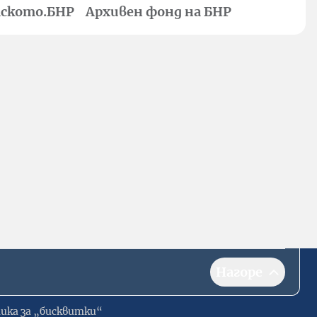
ското.БНР
Архивен фонд на БНР
Нагоре
ика за „бисквитки“