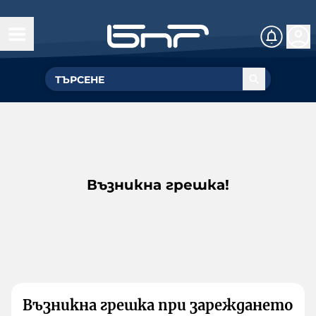
Възникна грешка!
Възникна грешка при зареждането