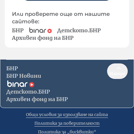
Или проверете още от нашите
сайтове:
БНР
Детското.БНР
Архивен фонд на БНР
БНР
Нагоре
БНР Новини
Детското.БНР
Архивен фонд на БНР
Общи условия за използване на сайта
Политика за поверителност
Политика за „бисквитки“