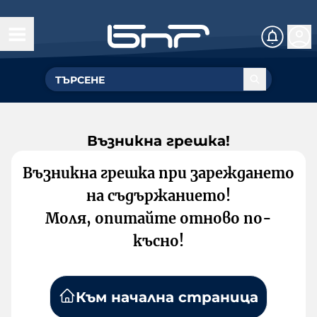
Възникна грешка!
Възникна грешка при зареждането
на съдържанието!
Моля, опитайте отново по-
късно!
Към начална страница