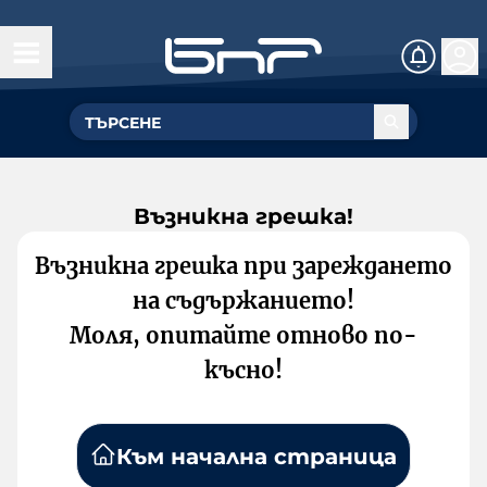
Възникна грешка!
Възникна грешка при зареждането
на съдържанието!
Моля, опитайте отново по-
късно!
Към начална страница