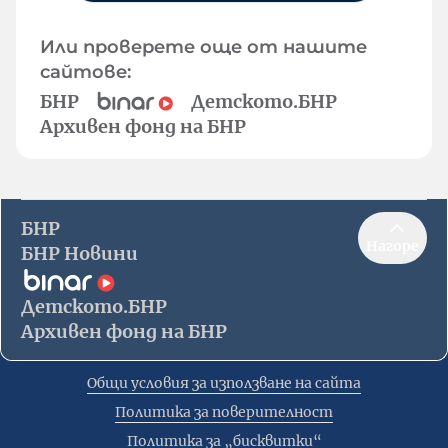
Или проверете още от нашите
сайтове:
БНР
Детското.БНР
Архивен фонд на БНР
БНР
Нагоре
БНР Новини
Детското.БНР
Архивен фонд на БНР
Общи условия за използване на сайта
Политика за поверителност
Политика за „бисквитки“