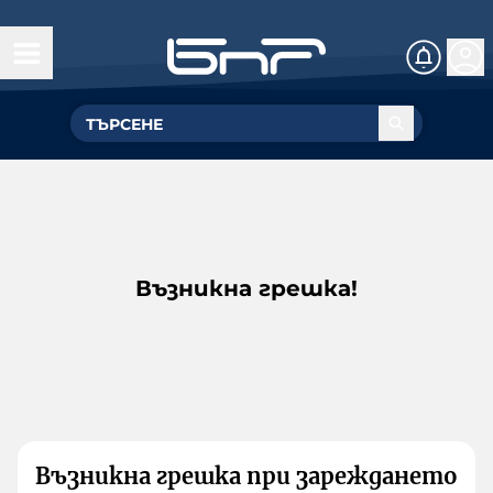
Възникна грешка!
Възникна грешка при зареждането