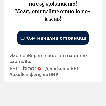
на съдържанието!
Моля, опитайте отново по-
късно!
Към начална страница
Или проверете още от нашите
сайтове:
БНР
Детското.БНР
Архивен фонд на БНР