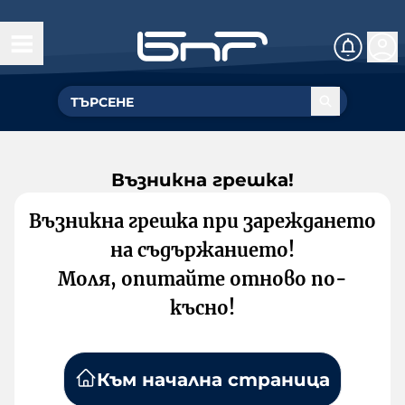
Възникна грешка!
Възникна грешка при зареждането
на съдържанието!
Моля, опитайте отново по-
късно!
Към начална страница