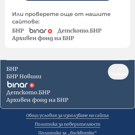
Или проверете още от нашите
сайтове:
БНР
Детското.БНР
Архивен фонд на БНР
БНР
Нагоре
БНР Новини
Детското.БНР
Архивен фонд на БНР
Общи условия за използване на сайта
Политика за поверителност
Политика за „бисквитки“