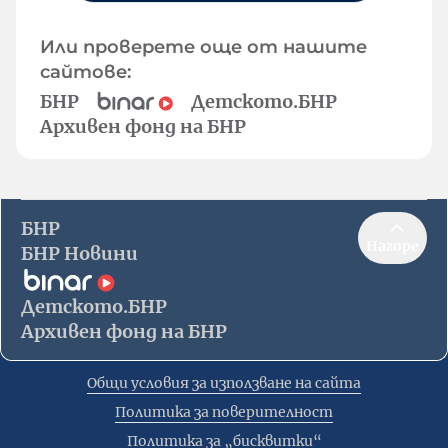
Или проверете още от нашите
сайтове:
БНР
Детското.БНР
Архивен фонд на БНР
БНР
Нагоре
БНР Новини
Детското.БНР
Архивен фонд на БНР
Общи условия за използване на сайта
Политика за поверителност
Политика за „бисквитки“