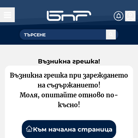
Възникна грешка!
Възникна грешка при зареждането
на съдържанието!
Моля, опитайте отново по-
късно!
Към начална страница