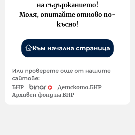
на съдържанието!
Моля, опитайте отново по-
късно!
Към начална страница
Или проверете още от нашите
сайтове:
БНР
Детското.БНР
Архивен фонд на БНР