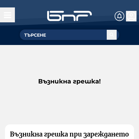
Възникна грешка!
Възникна грешка при зареждането