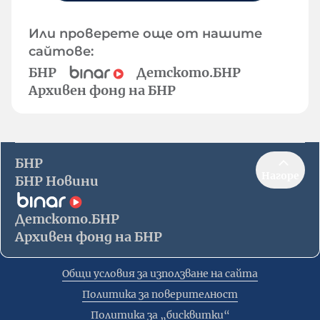
Или проверете още от нашите
сайтове:
БНР
Детското.БНР
Архивен фонд на БНР
БНР
Нагоре
БНР Новини
Детското.БНР
Архивен фонд на БНР
Общи условия за използване на сайта
Политика за поверителност
Политика за „бисквитки“