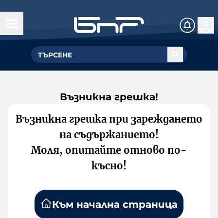
Възникна грешка!
Възникна грешка при зареждането
на съдържанието!
Моля, опитайте отново по-
късно!
Към начална страница