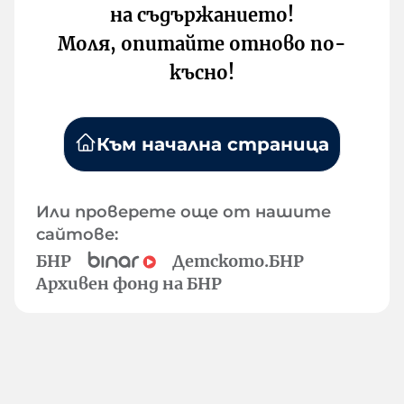
на съдържанието!
Моля, опитайте отново по-
късно!
Към начална страница
Или проверете още от нашите
сайтове:
БНР
Детското.БНР
Архивен фонд на БНР