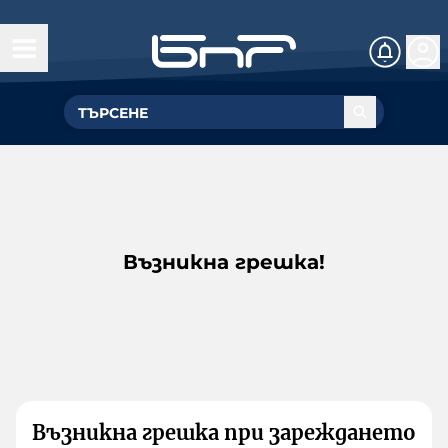
Възникна грешка!
Възникна грешка при зареждането