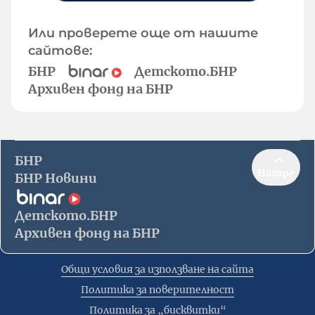
Или проверете още от нашите
сайтове:
БНР
Детското.БНР
Архивен фонд на БНР
БНР
Нагоре
БНР Новини
Детското.БНР
Архивен фонд на БНР
Общи условия за използване на сайта
Политика за поверителност
Политика за „бисквитки“