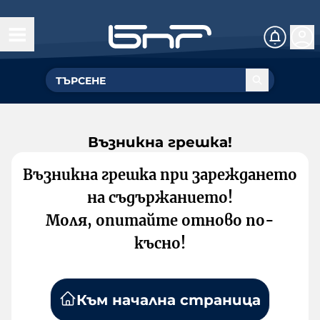
Възникна грешка!
Възникна грешка при зареждането
на съдържанието!
Моля, опитайте отново по-
късно!
Към начална страница