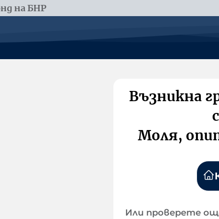
нд на БНР
Възникна г
Моля, опи
Или проверете ощ