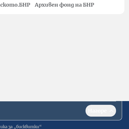
ското.БНР
Архивен фонд на БНР
Нагоре
ика за „бисквитки“