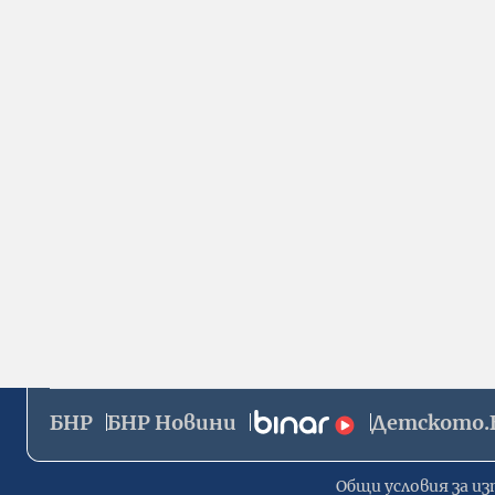
БНР
БНР Новини
Детското.
Общи условия за из