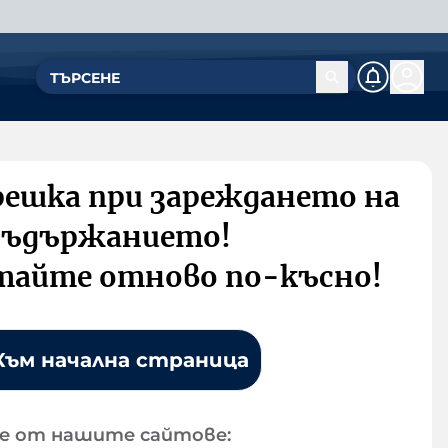
решка при зареждането на
съдържанието!
тайте отново по-късно!
Към начална страница
е от нашите сайтове: