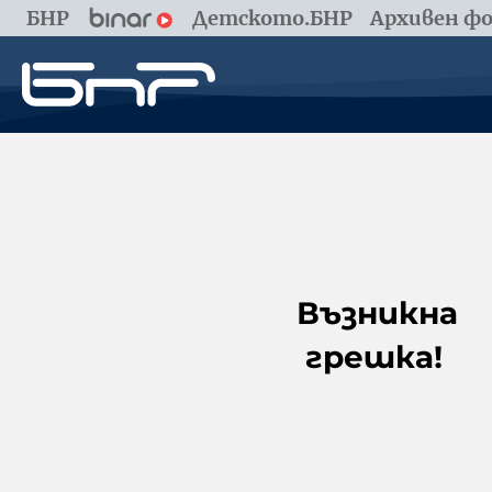
БНР
Детското.БНР
Архивен фо
Възникна
грешка!