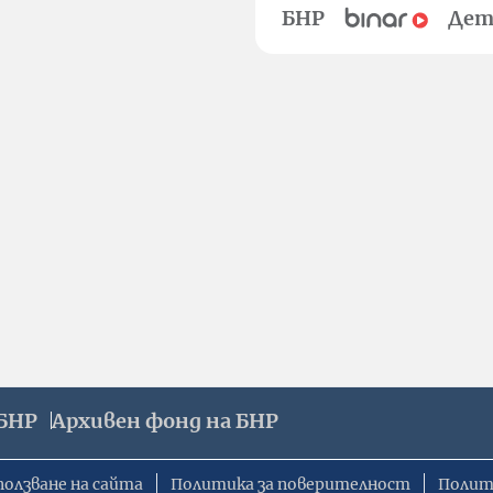
БНР
Дет
БНР
Архивен фонд на БНР
ползване на сайта
Политика за поверителност
Полит