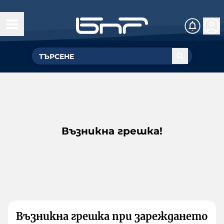
Възникна грешка!
Възникна грешка при зареждането