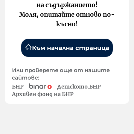
на съдържанието!
Моля, опитайте отново по-
късно!
Към начална страница
Или проверете още от нашите
сайтове:
БНР
Детското.БНР
Архивен фонд на БНР