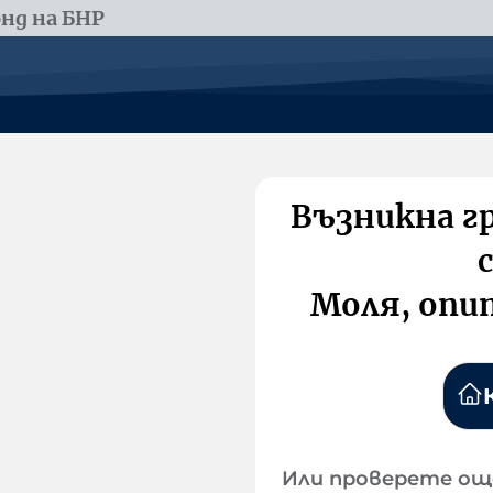
нд на БНР
Възникна г
Моля, опи
Или проверете ощ