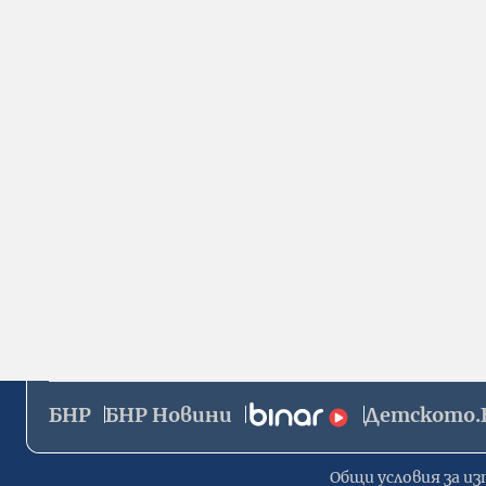
БНР
БНР Новини
Детското.
Общи условия за из