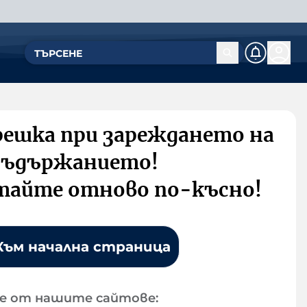
решка при зареждането на
съдържанието!
тайте отново по-късно!
Към начална страница
е от нашите сайтове: