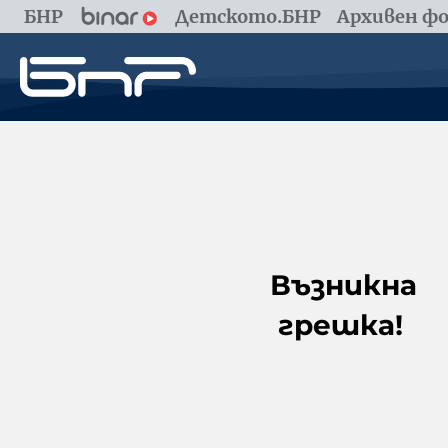
БНР
Детското.БНР
Архивен фо
Възникна
грешка!