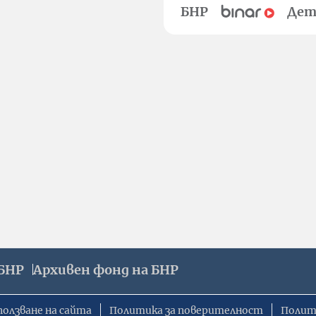
БНР
Дет
БНР
Архивен фонд на БНР
ползване на сайта
Политика за поверителност
Полит