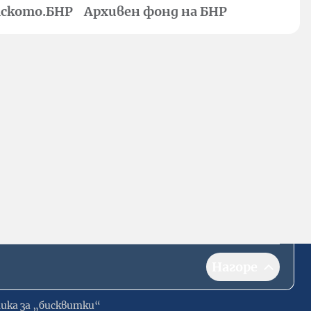
ското.БНР
Архивен фонд на БНР
Нагоре
ика за „бисквитки“