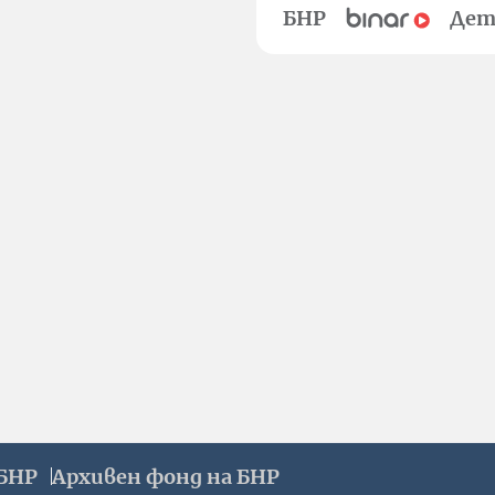
БНР
Дет
БНР
Архивен фонд на БНР