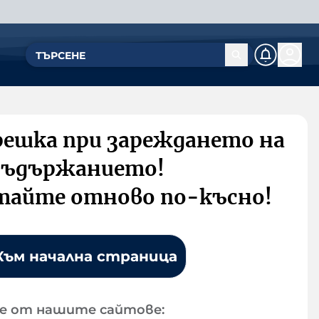
решка при зареждането на
съдържанието!
тайте отново по-късно!
Към начална страница
е от нашите сайтове: