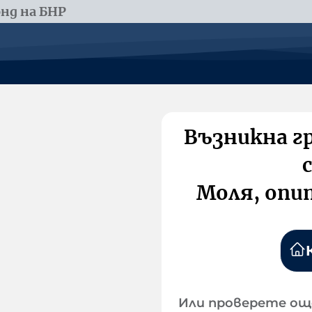
нд на БНР
Възникна г
Моля, опи
Или проверете ощ