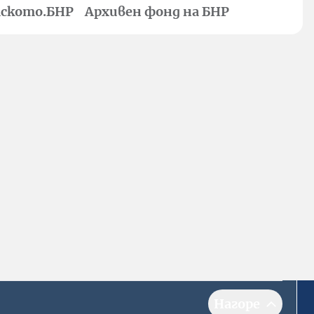
ското.БНР
Архивен фонд на БНР
Нагоре