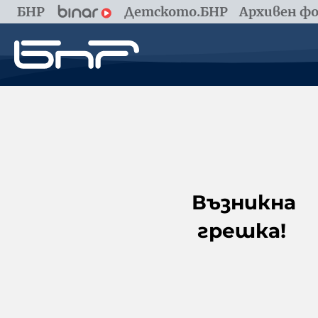
БНР
Детското.БНР
Архивен фо
Възникна
грешка!