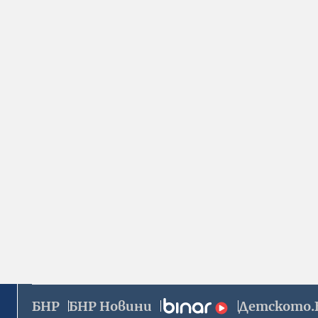
БНР
БНР Новини
Детското.