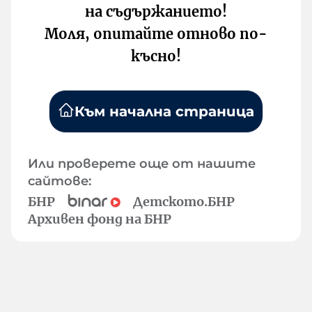
на съдържанието!
Моля, опитайте отново по-
късно!
Към начална страница
Или проверете още от нашите
сайтове:
БНР
Детското.БНР
Архивен фонд на БНР