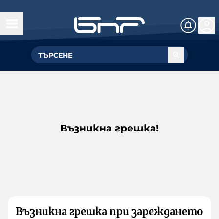
Възникна грешка!
Възникна грешка при зареждането