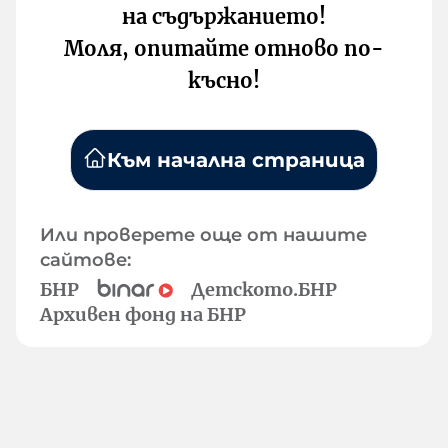
на съдържанието!
Моля, опитайте отново по-
късно!
Към начална страница
Или проверете още от нашите
сайтове:
БНР
Детското.БНР
Архивен фонд на БНР