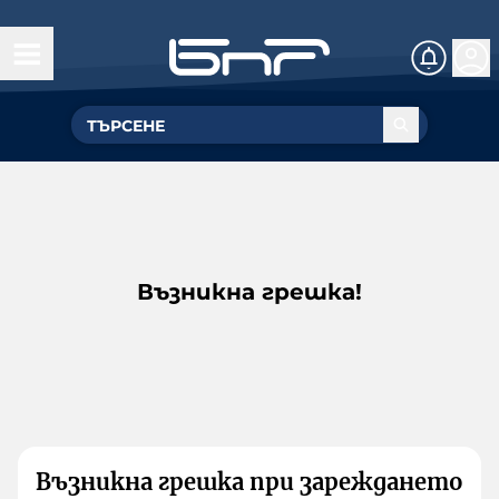
Възникна грешка!
Възникна грешка при зареждането