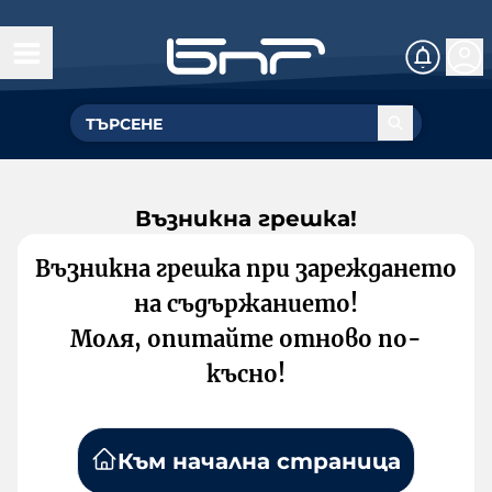
Възникна грешка!
Възникна грешка при зареждането
на съдържанието!
Моля, опитайте отново по-
късно!
Към начална страница