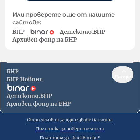
Или проверете още от нашите
сайтове:
БНР
Детското.БНР
Архивен фонд на БНР
БНР
Нагоре
БНР Новини
Детското.БНР
Архивен фонд на БНР
Общи условия за използване на сайта
Политика за поверителност
Политика за „бисквитки“