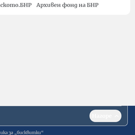
ското.БНР
Архивен фонд на БНР
Нагоре
ика за „бисквитки“