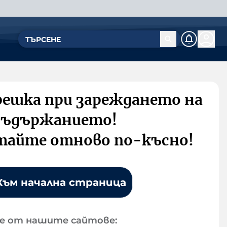
решка при зареждането на
съдържанието!
тайте отново по-късно!
Към начална страница
е от нашите сайтове: