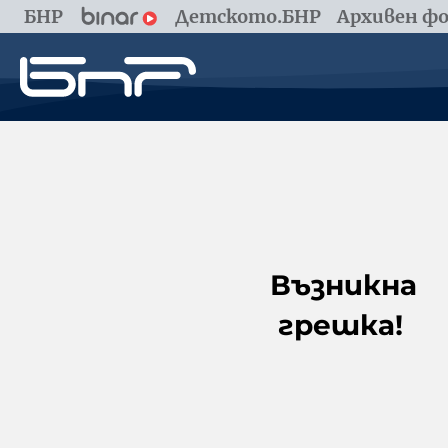
БНР
Детското.БНР
Архивен фо
Възникна
грешка!