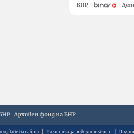
БНР
Дет
БНР
Архивен фонд на БНР
ползване на сайта
Политика за поверителност
Полит