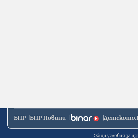
БНР
БНР Новини
Детското.
Общи условия за из