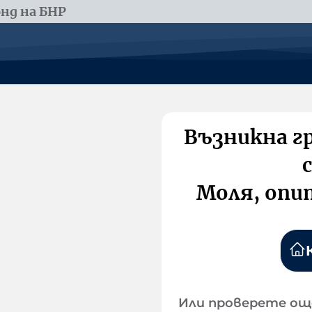
нд на БНР
Възникна г
Моля, опи
Или проверете ощ