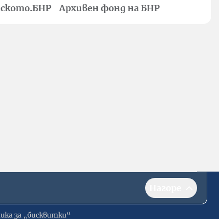
ското.БНР
Архивен фонд на БНР
Нагоре
ика за „бисквитки“