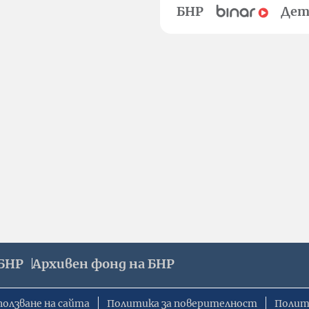
БНР
Дет
БНР
Архивен фонд на БНР
ползване на сайта
Политика за поверителност
Полит