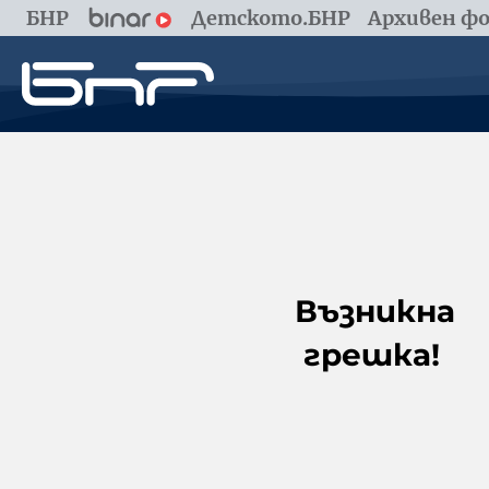
БНР
Детското.БНР
Архивен фо
Възникна
грешка!