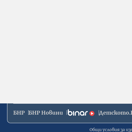
БНР
БНР Новини
Детското.
Общи условия за из