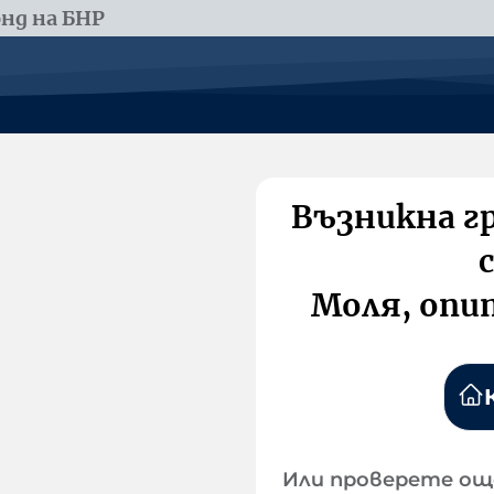
нд на БНР
Възникна г
Моля, опи
Или проверете ощ