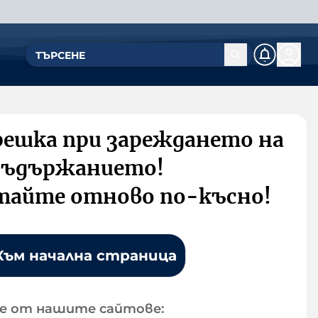
решка при зареждането на
съдържанието!
тайте отново по-късно!
Към начална страница
е от нашите сайтове: