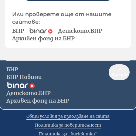
Или проверете още от нашите
сайтове:
БНР
Детското.БНР
Архивен фонд на БНР
БНР
Нагоре
БНР Новини
Детското.БНР
Архивен фонд на БНР
Общи условия за използване на сайта
Политика за поверителност
Политика за „бисквитки“