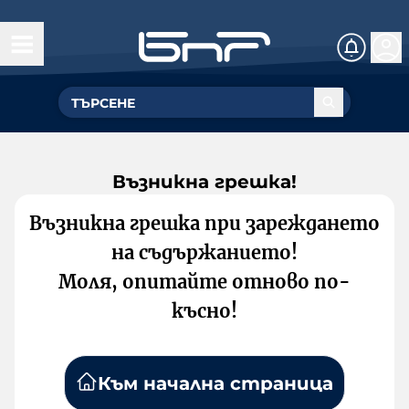
Възникна грешка!
Възникна грешка при зареждането
на съдържанието!
Моля, опитайте отново по-
късно!
Към начална страница