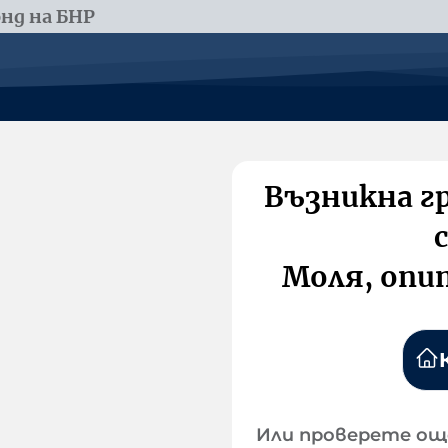
нд на БНР
Възникна г
Моля, опи
Или проверете ощ