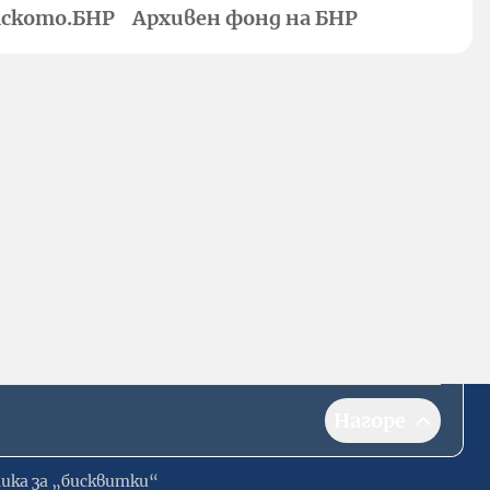
ското.БНР
Архивен фонд на БНР
Нагоре
ика за „бисквитки“