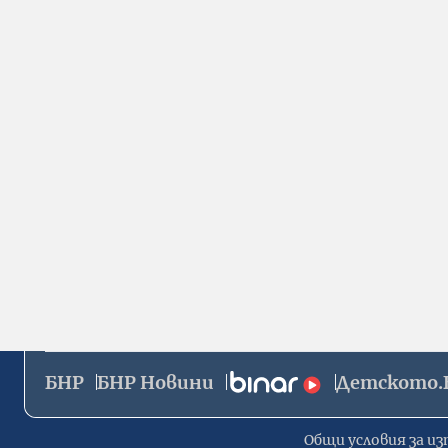
БНР
БНР Новини
Детското.
Общи условия за из