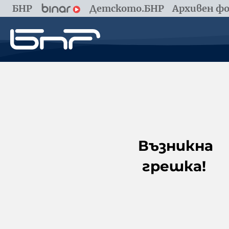
БНР
Детското.БНР
Архивен фо
Възникна
грешка!