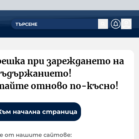
решка при зареждането на
съдържанието!
тайте отново по-късно!
Към начална страница
е от нашите сайтове: