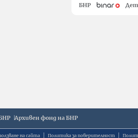
БНР
Дет
БНР
Архивен фонд на БНР
ползване на сайта
Политика за поверителност
Полит