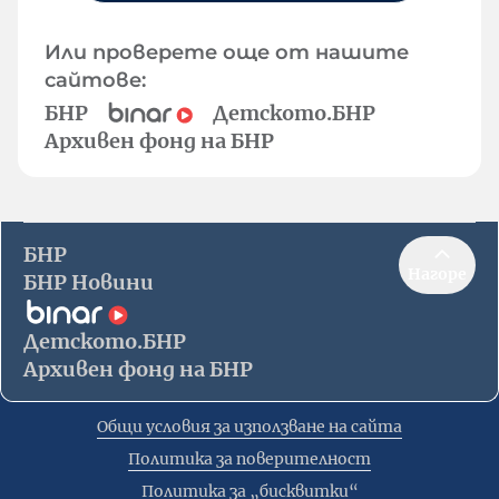
Или проверете още от нашите
сайтове:
БНР
Детското.БНР
Архивен фонд на БНР
БНР
Нагоре
БНР Новини
Детското.БНР
Архивен фонд на БНР
Общи условия за използване на сайта
Политика за поверителност
Политика за „бисквитки“