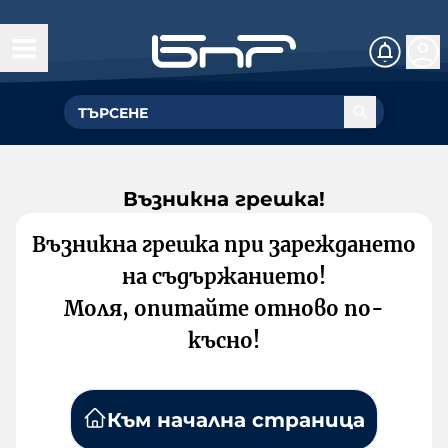
Възникна грешка!
Възникна грешка при зареждането
на съдържанието!
Моля, опитайте отново по-
късно!
Към начална страница