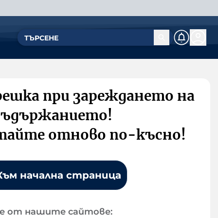
решка при зареждането на
съдържанието!
тайте отново по-късно!
Към начална страница
е от нашите сайтове: