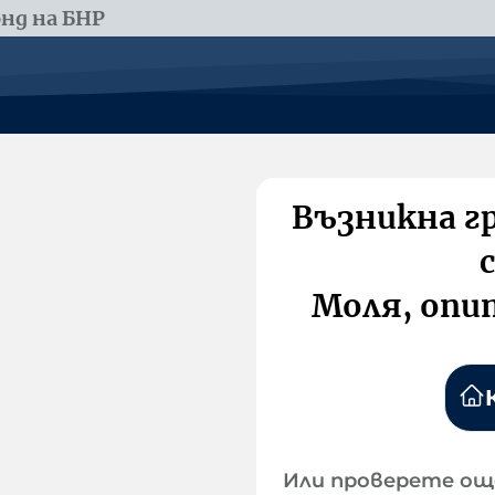
нд на БНР
Възникна г
Моля, опи
Или проверете ощ