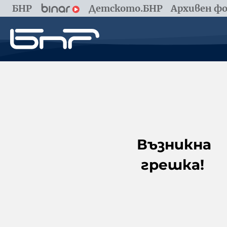
БНР
Детското.БНР
Архивен фо
Възникна
грешка!