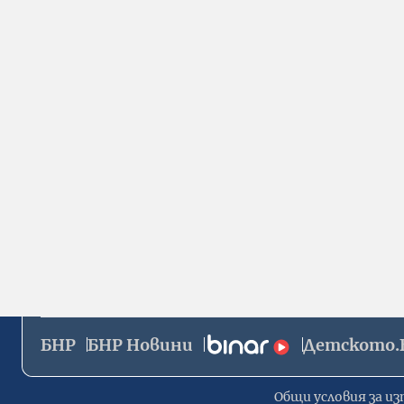
БНР
БНР Новини
Детското.
Общи условия за из