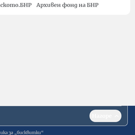
ското.БНР
Архивен фонд на БНР
Нагоре
ика за „бисквитки“