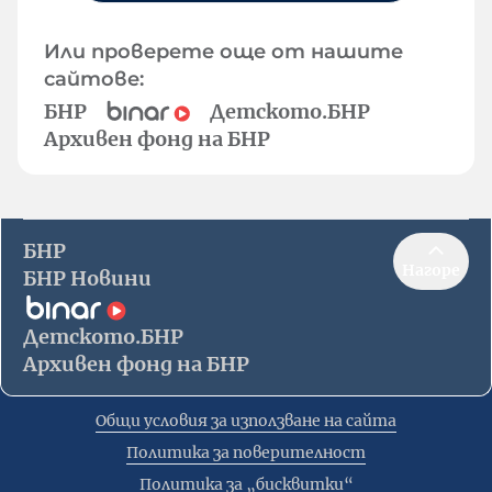
Или проверете още от нашите
сайтове:
БНР
Детското.БНР
Архивен фонд на БНР
БНР
Нагоре
БНР Новини
Детското.БНР
Архивен фонд на БНР
Общи условия за използване на сайта
Политика за поверителност
Политика за „бисквитки“