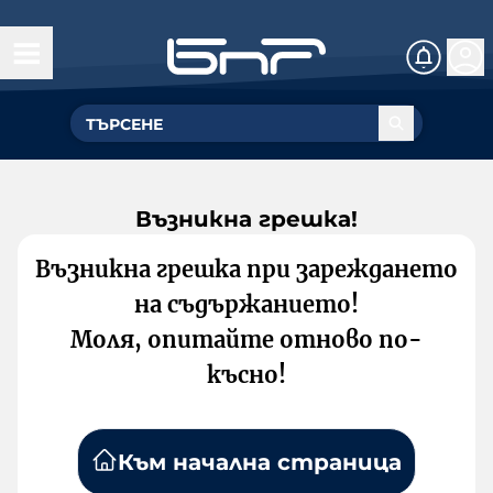
Възникна грешка!
Възникна грешка при зареждането
на съдържанието!
Моля, опитайте отново по-
късно!
Към начална страница