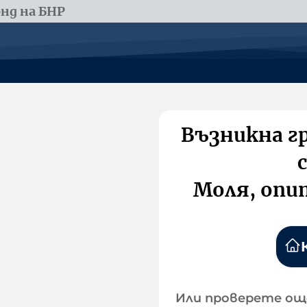
нд на БНР
Възникна г
Моля, опи
Или проверете ощ