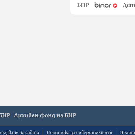
БНР
Дет
БНР
Архивен фонд на БНР
ползване на сайта
Политика за поверителност
Полит