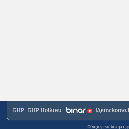
БНР
БНР Новини
Детското.
Общи условия за из