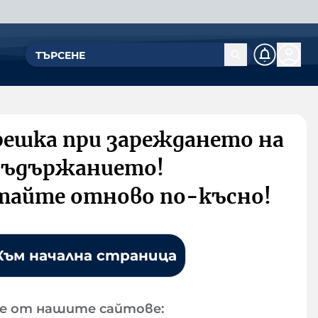
решка при зареждането на
съдържанието!
тайте отново по-късно!
Към начална страница
е от нашите сайтове: