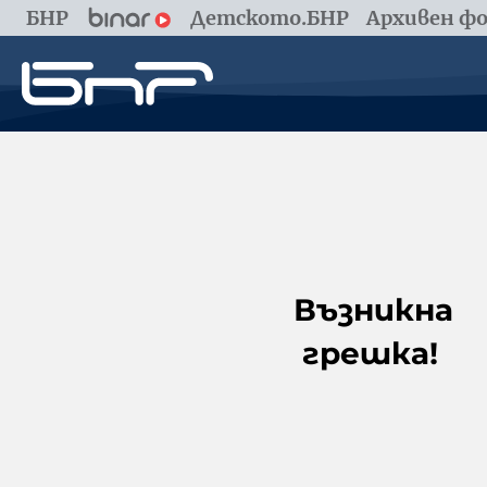
БНР
Детското.БНР
Архивен фо
Възникна
грешка!