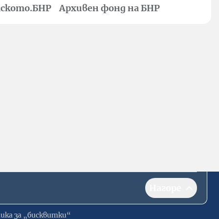
ското.БНР
Архивен фонд на БНР
Нагоре
ика за „бисквитки“