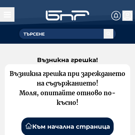
Възникна грешка!
Възникна грешка при зареждането
на съдържанието!
Моля, опитайте отново по-
късно!
Към начална страница