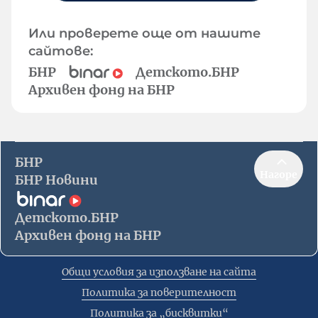
Или проверете още от нашите
сайтове:
БНР
Детското.БНР
Архивен фонд на БНР
БНР
Нагоре
БНР Новини
Детското.БНР
Архивен фонд на БНР
Общи условия за използване на сайта
Политика за поверителност
Политика за „бисквитки“