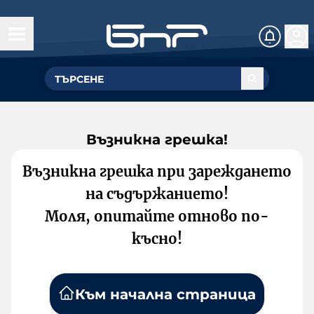
Възникна грешка!
Възникна грешка при зареждането
на съдържанието!
Моля, опитайте отново по-
късно!
Към начална страница