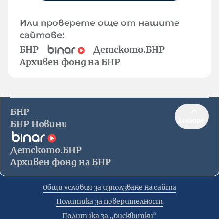
Или проверете още от нашите
сайтове:
БНР
Детското.БНР
Архивен фонд на БНР
БНР
Нагоре
БНР Новини
Детското.БНР
Архивен фонд на БНР
Общи условия за използване на сайта
Политика за поверителност
Политика за „бисквитки“