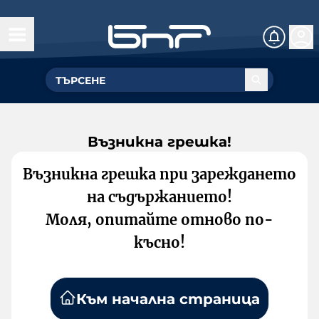
Възникна грешка!
Възникна грешка при зареждането
на съдържанието!
Моля, опитайте отново по-
късно!
Към начална страница