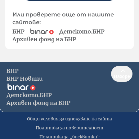
Или проверете още от нашите
сайтове:
БНР
Детското.БНР
Архивен фонд на БНР
БНР
Нагоре
БНР Новини
Детското.БНР
Архивен фонд на БНР
Общи условия за използване на сайта
Политика за поверителност
Политика за „бисквитки“