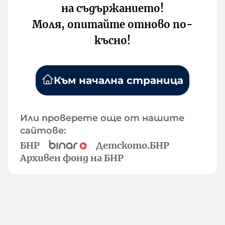
на съдържанието!
Моля, опитайте отново по-
късно!
Към начална страница
Или проверете още от нашите
сайтове:
БНР
Детското.БНР
Архивен фонд на БНР