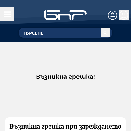
Възникна грешка!
Възникна грешка при зареждането