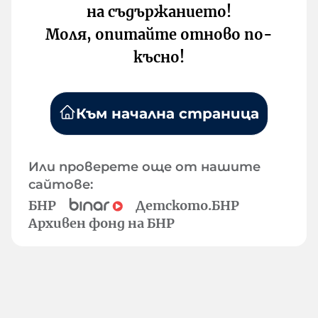
на съдържанието!
Моля, опитайте отново по-
късно!
Към начална страница
Или проверете още от нашите
сайтове:
БНР
Детското.БНР
Архивен фонд на БНР