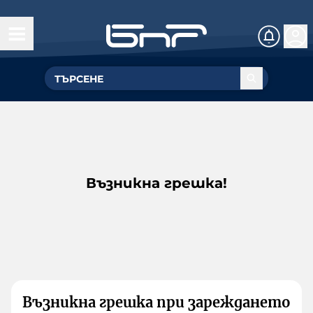
Възникна грешка!
Възникна грешка при зареждането