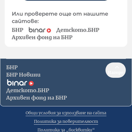
Или проверете още от нашите
сайтове:
БНР
Детското.БНР
Архивен фонд на БНР
БНР
Нагоре
БНР Новини
Детското.БНР
Архивен фонд на БНР
Общи условия за използване на сайта
Политика за поверителност
Политика за „бисквитки“