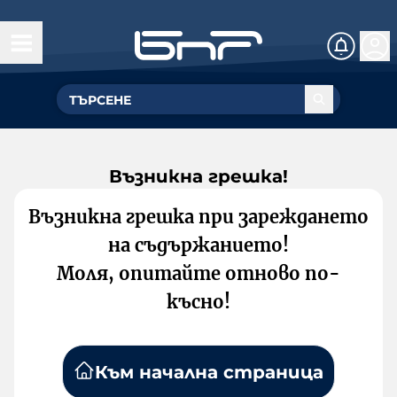
Възникна грешка!
Възникна грешка при зареждането
на съдържанието!
Моля, опитайте отново по-
късно!
Към начална страница