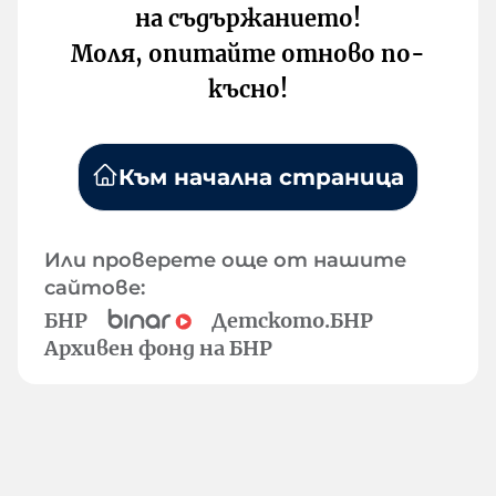
на съдържанието!
Моля, опитайте отново по-
късно!
Към начална страница
Или проверете още от нашите
сайтове:
БНР
Детското.БНР
Архивен фонд на БНР