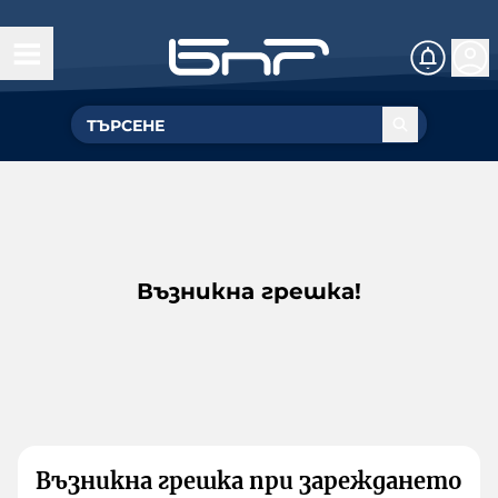
Възникна грешка!
Възникна грешка при зареждането