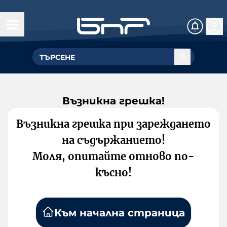
Възникна грешка!
Възникна грешка при зареждането
на съдържанието!
Моля, опитайте отново по-
късно!
Към начална страница