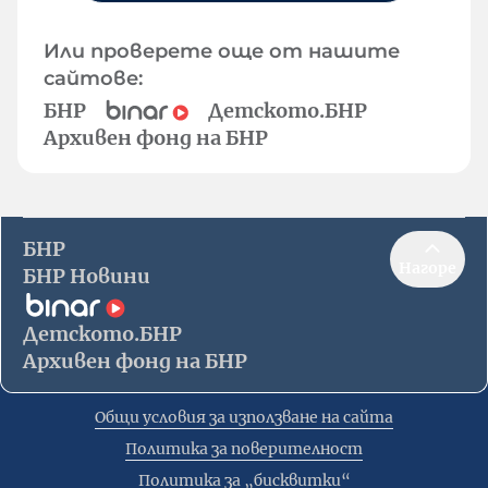
Или проверете още от нашите
сайтове:
БНР
Детското.БНР
Архивен фонд на БНР
БНР
Нагоре
БНР Новини
Детското.БНР
Архивен фонд на БНР
Общи условия за използване на сайта
Политика за поверителност
Политика за „бисквитки“