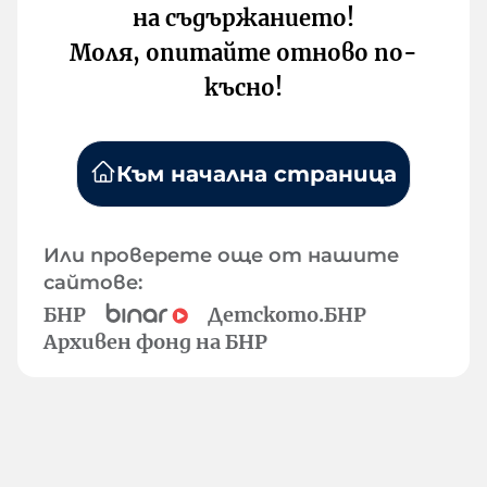
на съдържанието!
Моля, опитайте отново по-
късно!
Към начална страница
Или проверете още от нашите
сайтове:
БНР
Детското.БНР
Архивен фонд на БНР