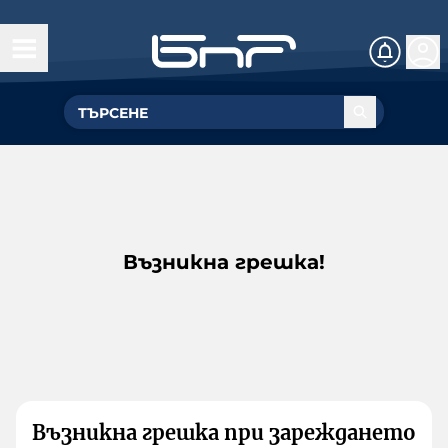
Възникна грешка!
Възникна грешка при зареждането