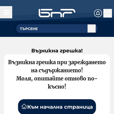
Възникна грешка!
Възникна грешка при зареждането
на съдържанието!
Моля, опитайте отново по-
късно!
Към начална страница