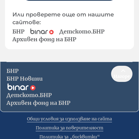
Или проверете още от нашите
сайтове:
БНР
Детското.БНР
Архивен фонд на БНР
БНР
Нагоре
БНР Новини
Детското.БНР
Архивен фонд на БНР
Общи условия за използване на сайта
Политика за поверителност
Политика за „бисквитки“