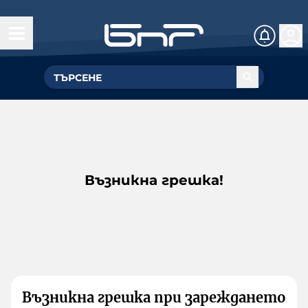
Възникна грешка!
Възникна грешка при зареждането