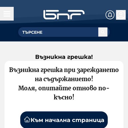
Възникна грешка!
Възникна грешка при зареждането
на съдържанието!
Моля, опитайте отново по-
късно!
Към начална страница