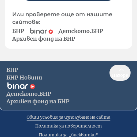
Или проверете още от нашите
сайтове:
БНР
Детското.БНР
Архивен фонд на БНР
БНР
Нагоре
БНР Новини
Детското.БНР
Архивен фонд на БНР
Общи условия за използване на сайта
Политика за поверителност
Политика за „бисквитки“