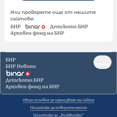
Или проверете още от нашите
сайтове:
БНР
Детското.БНР
Архивен фонд на БНР
БНР
Нагоре
БНР Новини
Детското.БНР
Архивен фонд на БНР
Общи условия за използване на сайта
Политика за поверителност
Политика за „бисквитки“