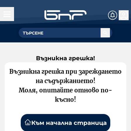
Възникна грешка!
Възникна грешка при зареждането
на съдържанието!
Моля, опитайте отново по-
късно!
Към начална страница