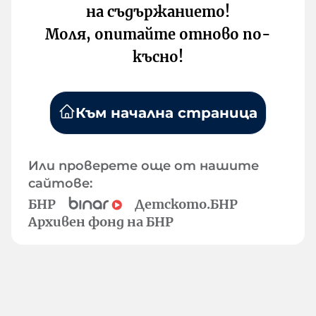
на съдържанието!
Моля, опитайте отново по-
късно!
Към начална страница
Или проверете още от нашите
сайтове:
БНР
Детското.БНР
Архивен фонд на БНР