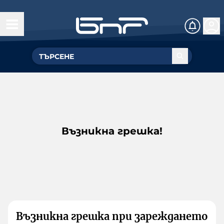
Възникна грешка!
Възникна грешка при зареждането