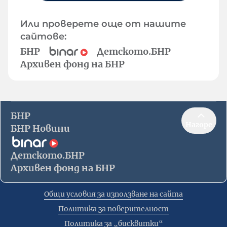
Или проверете още от нашите
сайтове:
БНР
Детското.БНР
Архивен фонд на БНР
БНР
Нагоре
БНР Новини
Детското.БНР
Архивен фонд на БНР
Общи условия за използване на сайта
Политика за поверителност
Политика за „бисквитки“