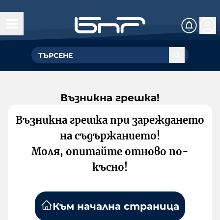
Възникна грешка!
Възникна грешка при зареждането
на съдържанието!
Моля, опитайте отново по-
късно!
Към начална страница