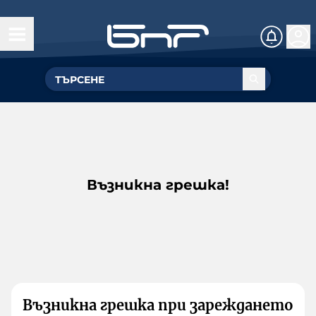
Възникна грешка!
Възникна грешка при зареждането