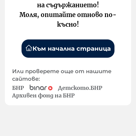
на съдържанието!
Моля, опитайте отново по-
късно!
Към начална страница
Или проверете още от нашите
сайтове:
БНР
Детското.БНР
Архивен фонд на БНР