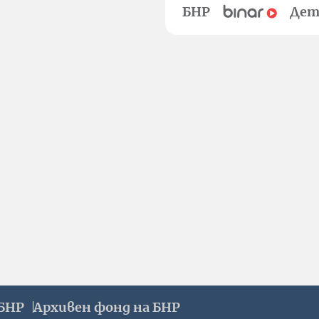
БНР
Дет
БНР
Архивен фонд на БНР