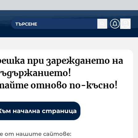
решка при зареждането на
съдържанието!
тайте отново по-късно!
Към начална страница
е от нашите сайтове: