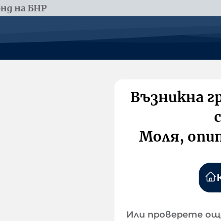
нд на БНР
Възникна г
Моля, опи
Или проверете ощ