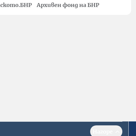
ското.БНР
Архивен фонд на БНР
Нагоре