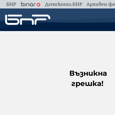
БНР
Детското.БНР
Архивен фо
Възникна
грешка!