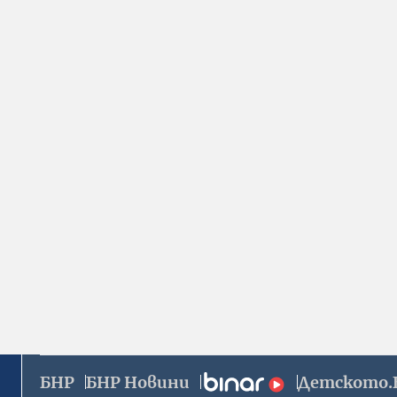
БНР
БНР Новини
Детското.